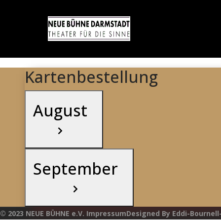
Kartenbestellung
August
September
© 2023 NEUE BÜHNE e.V. ImpressumDesigned By Eddi-Bournell